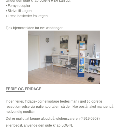
Under den gule knap LOGIN HER kan du:
• Forny recepter
• Skrive til lægen
• Læse beskeder fra lægen
Tjek hjemmesiden for evt. ændringer
FERIE OG FRIDAGE
Inden ferier, fridage- og helligdage bedes man i god tid oprette
receptfornyelse via patientportalen, så der ikke opstår akut mangel på
nødvendig medicin.
Det er muligt at lægge afbud på telefonsvareren (4919 0908)
eller bedst, anvende den gule knap LOGIN.