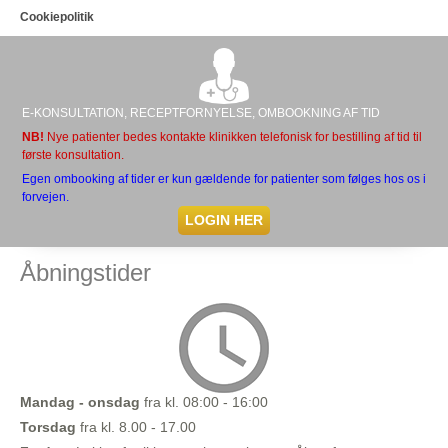
Cookiepolitik
E-KONSULTATION, RECEPTFORNYELSE, OMBOOKNING AF TID
NB!
Nye patienter bedes kontakte klinikken telefonisk for bestilling af tid til
første konsultation.
Egen ombooking af tider er kun gældende for patienter som følges hos os i
forvejen.
LOGIN HER
Åbningstider
Mandag - onsdag
fra kl. 08:00 - 16:00
Torsdag
fra kl. 8.00 - 17.00