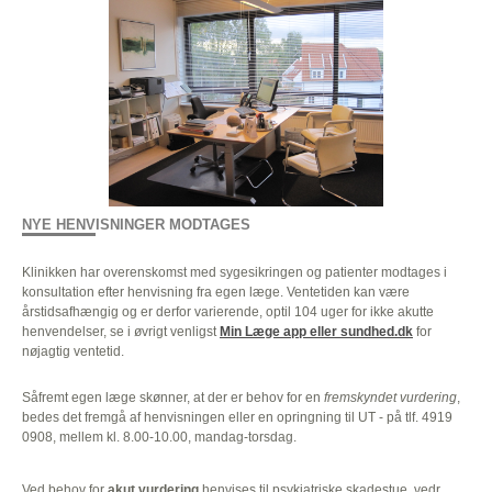
NYE HENVISNINGER MODTAGES
Klinikken har overenskomst med sygesikringen og patienter modtages i
konsultation efter henvisning fra egen læge. Ventetiden kan være
årstidsafhængig og er derfor varierende, optil 104 uger for ikke akutte
henvendelser, se i øvrigt venligst
Min Læge app eller sundhed.dk
for
nøjagtig ventetid.
Såfremt egen læge skønner, at der er behov for en
fremskyndet
vurdering
,
bedes det fremgå af henvisningen eller en opringning til UT - på tlf. 4919
0908, mellem kl. 8.00-10.00, mandag-torsdag.
Ved behov for
akut vurdering
henvises til psykiatriske skadestue, vedr.